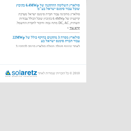
סולארץ מתקינה עבור חברת סימנס ישראל מערכת
קרקעית של 6.4MWp בקיבוץ שובל הכולל עבודות
תשתית, DC, AC מתח גבוה וחיבור לחברת החשמל.
קרא עוד
>
סולארץ מסרה 3 מתקנים בהיקף כולל של 22MWp
עבור חברת סימנס ישראל בע
לאחר שיטוף פעולה מוצלח סולארץ סיימה להתקין 3
מתקנים קרקעיים בישראל עבור חברת סימנס בע"מ
ומסרה אותה בהצלחה.
קרא עוד
>
חשמל חינם ורווח נקי וירוק
סולארץ מביאה ללקוחותיה פתרונות ירוקים,
המאפשרים למזער
2010 © כל הזכויות שמורות לאתר
קרא עוד
>
השגת אישור PV ? תבדוק את המחירים שלנו !
סולארץ מציע שירותי הקמה ותחזוקה האיכותיים
והתחרותיים שבארץ !
קרא עוד
>
חדש: סולארץ מציע מגוון שירותי עבודות חשמל
סולארת מציע מגוון שירותי עבודות חשמל במתח גבוה
ונמוך ליתר פרטים צור איתנו קשר.
קרא עוד
>