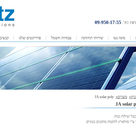
09-950-17-55
חות טל:
מונה נטו
שירותי תחזוקה
עבודות חשמל
פרוייקטים שלנו
קבצים
בית»
מוצרים»
JA solar poly
JA solar p
על יעילות גבוה.
ע"י סולארץ להקמת מתקנים בנוניים.