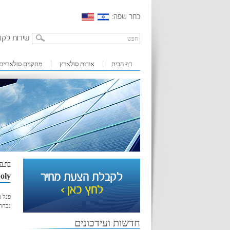
בחר שפה:
שירות לקו
דף הבית
אודות סולארץ
מתקנים סולאריים
דף ה
לקבלת הצעת מחיר
oly
לחץ כאן >
פנל ב
נבחר 
חדשות ועידכונים
סולארץ השלימה ההתקנה של 6.4MWp בקיבוץ
שובל עבור סימנס ישראל בע"מ